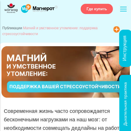
Где купить
Публикации
Магний и умственное утомление: поддержка
стрессоустойчивости
Инструкция
Дыхательная практика
Магний
и умственное утомление: по
Современная жизнь часто сопровождается
бесконечными нагрузками на наш мозг: от
необходимости совмещать дедлайны на работе и