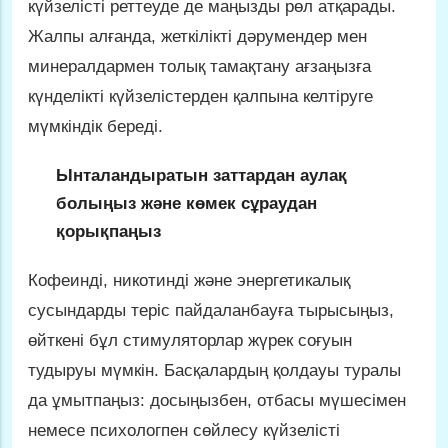
күйзелісті реттеуде де маңызды рөл атқарады.
Жалпы алғанда, жеткілікті дәрумендер мен
минералдармен толық тамақтану ағзаңызға
күнделікті күйзелістерден қалпына келтіруге
мүмкіндік береді.
Ынталандыратын заттардан аулақ
болыңыз және көмек сұраудан
қорықпаңыз
Кофеинді, никотинді және энергетикалық
сусындарды теріс пайдаланбауға тырысыңыз,
өйткені бұл стимуляторлар жүрек соғуын
тудыруы мүмкін. Басқалардың қолдауы туралы
да ұмытпаңыз: досыңызбен, отбасы мүшесімен
немесе психологпен сөйлесу күйзелісті