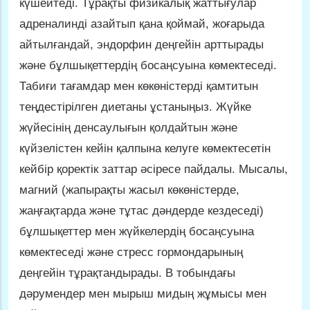
күшейтеді. Тұрақты физикалық жаттығулар
адреналинді азайтып қана қоймай, жоғарыда
айтылғандай, эндорфин деңгейін арттырады
және бұлшықеттердің босаңсуына көмектеседі.
Табиғи тағамдар мен көкөністерді қамтитын
теңдестірілген диетаны ұстаныңыз. Жүйке
жүйесінің денсаулығын қолдайтын және
күйзелістен кейін қалпына келуге көмектесетін
кейбір қоректік заттар әсіресе пайдалы. Мысалы,
магний (жапырақты жасыл көкөністерде,
жаңғақтарда және тұтас дәндерде кездеседі)
бұлшықеттер мен жүйкелердің босаңсуына
көмектеседі және стресс гормондарының
деңгейін тұрақтандырады. В тобындағы
дәрумендер мен мырыш мидың жұмысы мен