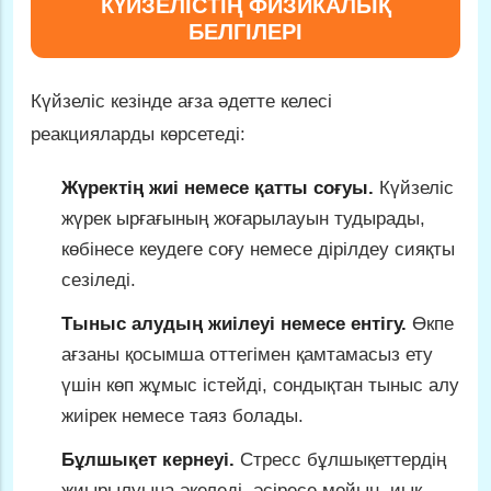
КҮЙЗЕЛІСТІҢ ФИЗИКАЛЫҚ
БЕЛГІЛЕРІ
Күйзеліс кезінде ағза әдетте келесі
реакцияларды көрсетеді:
Жүректің жиі немесе қатты соғуы.
Күйзеліс
жүрек ырғағының жоғарылауын тудырады,
көбінесе кеудеге соғу немесе дірілдеу сияқты
сезіледі.
Тыныс алудың жиілеуі немесе ентігу.
Өкпе
ағзаны қосымша оттегімен қамтамасыз ету
үшін көп жұмыс істейді, сондықтан тыныс алу
жиірек немесе таяз болады.
Бұлшықет кернеуі.
Стресс бұлшықеттердің
жиырылуына әкеледі, әсіресе мойын, иық,