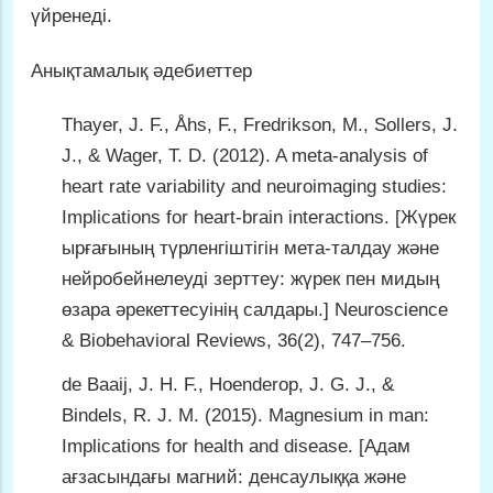
үйренеді.
Анықтамалық әдебиеттер
Thayer, J. F., Åhs, F., Fredrikson, M., Sollers, J.
J., & Wager, T. D. (2012). A meta-analysis of
heart rate variability and neuroimaging studies:
Implications for heart-brain interactions. [Жүрек
ырғағының түрленгіштігін мета-талдау және
нейробейнелеуді зерттеу: жүрек пен мидың
өзара әрекеттесуінің салдары.] Neuroscience
& Biobehavioral Reviews, 36(2), 747–756.
de Baaij, J. H. F., Hoenderop, J. G. J., &
Bindels, R. J. M. (2015). Magnesium in man:
Implications for health and disease. [Адам
ағзасындағы магний: денсаулыққа және