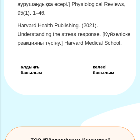
аурушаңдыққа әсері.] Physiological Reviews,
95(1), 1–46.
Harvard Health Publishing. (2021).
Understanding the stress response. [Күйзеліске
реакцияны түсіну.] Harvard Medical School.
Post
алдыңғы
келесі
басылым
басылым
navigation
алдыңғы
келесі
басылым
басылым