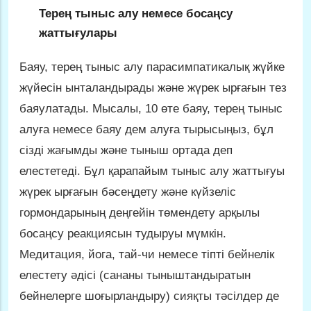
Терең тыныс алу немесе босаңсу
жаттығулары
Баяу, терең тыныс алу парасимпатикалық жүйке
жүйесін ынталандырады және жүрек ырғағын тез
баяулатады. Мысалы, 10 өте баяу, терең тыныс
алуға немесе баяу дем алуға тырысыңыз, бұл
сізді жағымды және тыныш ортада деп
елестетеді. Бұл қарапайым тыныс алу жаттығуы
жүрек ырғағын бәсеңдету және күйзеліс
гормондарының деңгейін төмендету арқылы
босаңсу реакциясын тудыруы мүмкін.
Медитация, йога, тай-чи немесе тіпті бейнелік
елестету әдісі (сананы тыныштандыратын
бейнелерге шоғырландыру) сияқты тәсілдер де