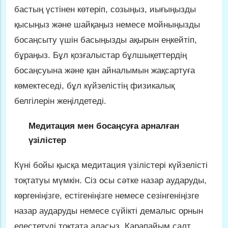
бастың үстінен көтеріп, созыңыз, иығыңызды
қысыңыз және шайқаңыз немесе мойныңызды
босаңсыту үшін басыңызды ақырын еңкейтіп,
бұраңыз. Бұл қозғалыстар бұлшықеттердің
босаңсуына және қан айналымын жақсартуға
көмектеседі, бұл күйзелістің физикалық
белгілерін жеңілдетеді.
Медитация мен босаңсуға арналған
үзілістер
Күні бойы қысқа медитация үзілістері күйзелісті
тоқтатуы мүмкін. Сіз осы сәтке назар аударуды,
көргеніңізге, естігеніңізге немесе сезінгеніңізге
назар аударуды немесе сүйікті демалыс орнын
елестетуді тоқтата аласыз. Қарапайым салт