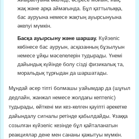
жақ және арқа аймағында. Бұл қаттылыққа,
бас ауруына немесе жақтың ауырсынуына
әкелуі мүмкін.
Басқа ауырсыну және шаршау.
Күйзеліс
көбінесе бас ауруын, асқазанның бұзылуын
немесе ұйқы мәселелерін тудырады. Үнемі
дайындық күйінде болу сізді физикалық та,
моральдық тұрғыдан да шаршатады.
Мұндай әсер тіпті болмашы уайымдар да (шұғыл
дедлайн, жанжал немесе жолдағы кептеліс)
тудырады, өйткені ми кез-келген қауіпті әрекетке
дайындалу сигналы ретінде қабылдайды. Ұзаққа
созылған күйзеліс кезінде бұл қайталанатын
реакциялар дене мен сананы қажытуы мүмкін.