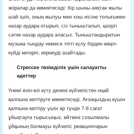
жоралар да көмектеседі: бір шыны-аяқтан жылы
шай ішіп, оның жылуы мен хош иісіне толығымен
назар аудара отырып, сіз тынышталып, қазіргі
сәтке назар аудара аласыз. Тыныштандыратын
музыка тыңдау немесе тіпті күлу бірден көңіл-
күйді көтеріп, кернеуді азайтады.
Стресске төзімділік үшін салауатты
әдеттер
Үнемі өзін-өзі күту денені күйзелістен оңай
қалпына келтіруге көмектеседі. Ағзаңыздың күшін
қалпына келтіру үшін әр түнде 7-8 сағат
ұйықтауға тырысыңыз, өйткені созылмалы
ұйқының болмауы күйзеліс реакцияларын