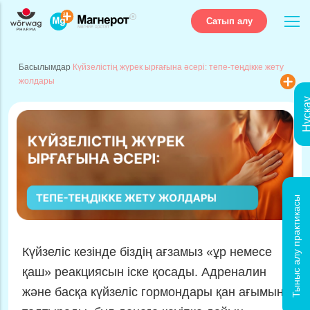
Сатып алу
Басылымдар
Күйзелістің жүрек ырғағына әсері: тепе-теңдікке жету
жолдары
Нұсқ
Тыныс алу практикасы
Күйзелістің
жүрек ырғағына әсері: 
Күйзеліс кезінде біздің ағзамыз «ұр немесе
қаш» реакциясын іске қосады. Адреналин
және басқа күйзеліс гормондары қан ағымын