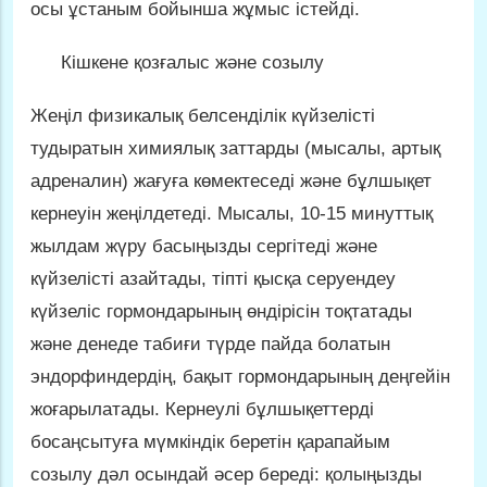
осы ұстаным бойынша жұмыс істейді.
Кішкене қозғалыс және созылу
Жеңіл физикалық белсенділік күйзелісті
тудыратын химиялық заттарды (мысалы, артық
адреналин) жағуға көмектеседі және бұлшықет
кернеуін жеңілдетеді. Мысалы, 10-15 минуттық
жылдам жүру басыңызды сергітеді және
күйзелісті азайтады, тіпті қысқа серуендеу
күйзеліс гормондарының өндірісін тоқтатады
және денеде табиғи түрде пайда болатын
эндорфиндердің, бақыт гормондарының деңгейін
жоғарылатады. Кернеулі бұлшықеттерді
босаңсытуға мүмкіндік беретін қарапайым
созылу дәл осындай әсер береді: қолыңызды