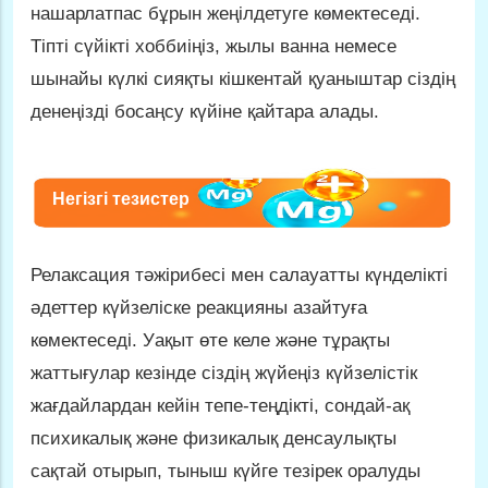
нашарлатпас бұрын жеңілдетуге көмектеседі.
Тіпті сүйікті хоббиіңіз, жылы ванна немесе
шынайы күлкі сияқты кішкентай қуаныштар сіздің
денеңізді босаңсу күйіне қайтара алады.
Негізгі тезистер
Релаксация тәжірибесі мен салауатты күнделікті
әдеттер күйзеліске реакцияны азайтуға
көмектеседі. Уақыт өте келе және тұрақты
жаттығулар кезінде сіздің жүйеңіз күйзелістік
жағдайлардан кейін тепе-теңдікті, сондай-ақ
психикалық және физикалық денсаулықты
сақтай отырып, тыныш күйге тезірек оралуды