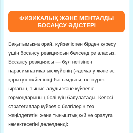
ФИЗИКАЛЫҚ ЖӘНЕ МЕНТАЛДЫ
БОСАҢСУ ӘДІСТЕРІ
Бақытымызға орай, күйзеліспен бірден күресу
үшін босаңсу реакциясын белсендіре аласыз.
Босаңсу реакциясы — бұл негізінен
парасимпатикалық жүйенің («демалу және ас
қорыту» жүйесінің) басымдығы, ол жүрек
ырғағын, тыныс алуды және күйзеліс
гормондарының бөлінуін баяулатады. Келесі
стратегиялар күйзеліс белгілерін тез
жеңілдететіні және тыныштық күйіне оралуға
көмектесетіні дәлелденді: