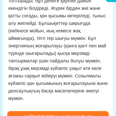
толтырады, бұл денеге қауіпке дайын
екендігін білдіреді. Жүрек бірден жиі және
қатты соғады, қан қысымы көтеріледі, тыныс
алу жиілейді. Бұлшықеттер ширығуда
(көбінесе мойын, иық немесе жақ
аймағында), тіпті тер шығуы мүмкін. Бұл
энергияның жоғарылауы (қанға қант пен май
түрінде шығарылады) қысқа мерзімді
тапсырмалар үшін пайдалы болуы мүмкін,
бірақ ұзақ мерзімді күйзеліс уақыт өте келе
ағзаны сарқып жіберуі мүмкін. Созылмалы
күйзеліс қан қысымының жоғарылауына және
денсаулықтың басқа мәселелеріне әкелуі
мүмкін.